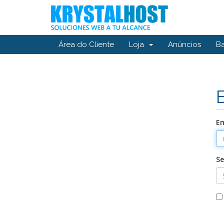
Área do Cliente
Loja
Anúncios
B
Em
S