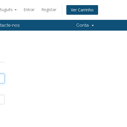
rtuguês
Entrar
Registar
Ver Carrinho
tacte-nos
Conta