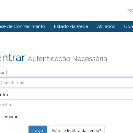
Po
ase de Conhecimento
Estado da Rede
Afiliados
Con
Entrar
Autenticação Necessária
ail
enha
Lembrar
Não se lembra da senha?