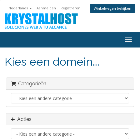
Nederlands
Aanmelden
Registreren
Winkelwagen bekijken
Navig
in-/u
Kies een domein...
Categorieën
Acties