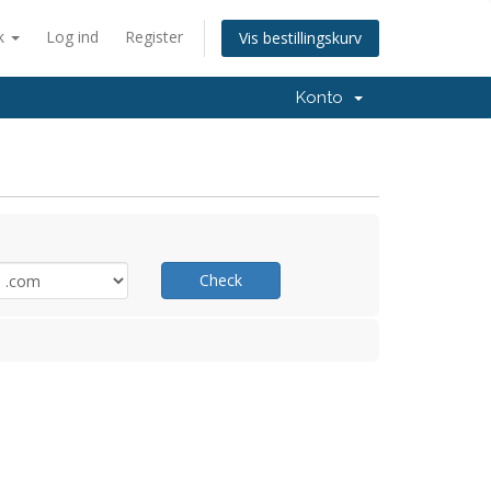
k
Log ind
Register
Vis bestillingskurv
Konto
Check