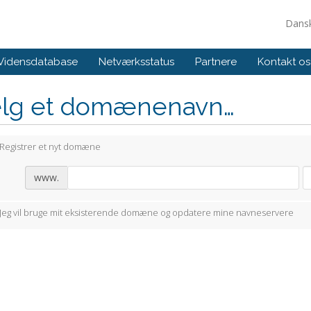
Dans
Vidensdatabase
Netværksstatus
Partnere
Kontakt os
lg et domænenavn…
Registrer et nyt domæne
www.
Jeg vil bruge mit eksisterende domæne og opdatere mine navneservere