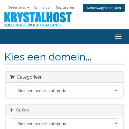
Nederlands
Aanmelden
Registreren
Winkelwagen bekijken
Navig
in-/u
Kies een domein...
Categorieën
Acties