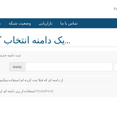
P
تماس با ما
بازاریابی
وضعیت شبکه
م
یک دامنه انتخاب کنید...
ثبت دامنه جدید
www.
از دامنه ای که قبلا ثبت کرده ام استفاده میکنم
استفاده از زیر دامنه ای از KrystalHost