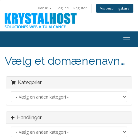
Dansk
Log ind
Register
Vis bestillingskurv
Togg
navig
Vælg et domænenavn…
Kategorier
Handlinger