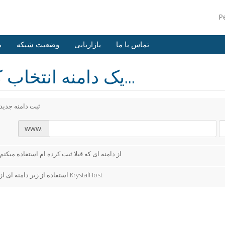
P
تماس با ما
بازاریابی
وضعیت شبکه
م
یک دامنه انتخاب کنید...
ثبت دامنه جدید
www.
از دامنه ای که قبلا ثبت کرده ام استفاده میکنم
استفاده از زیر دامنه ای از KrystalHost