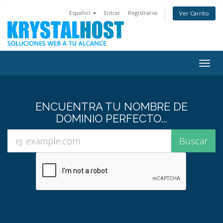
Español
Entrar
Registrarse
Ver Carrito
Alter
Nave
ENCUENTRA TU NOMBRE DE
DOMINIO PERFECTO...