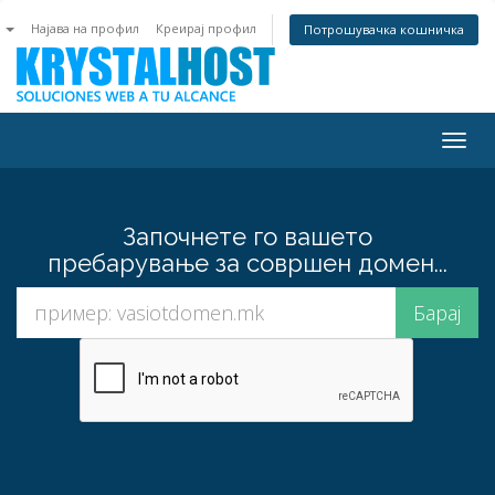
n
Најава на профил
Креирај профил
Потрошувачка кошничка
Togg
navig
Започнете го вашето
пребарување за совршен домен...