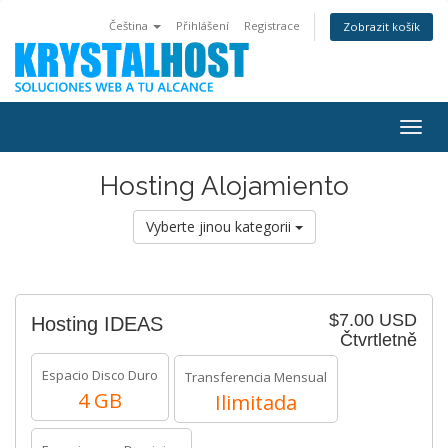
Čeština
Přihlášení
Registrace
Zobrazit košík
Togg
navig
Hosting Alojamiento
Vyberte jinou kategorii
$7.00 USD
Hosting IDEAS
Čtvrtletně
Espacio Disco Duro
Transferencia Mensual
4 GB
Ilimitada