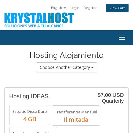
English
Login
Register
View Cart
Togg
navig
Hosting Alojamiento
Choose Another Category
$7.00 USD
Hosting IDEAS
Quarterly
Espacio Disco Duro
Transferencia Mensual
4 GB
Ilimitada