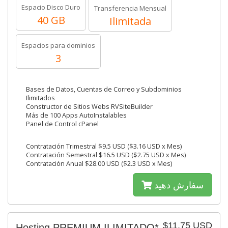
Espacio Disco Duro
Transferencia Mensual
40 GB
Ilimitada
Espacios para dominios
3
Bases de Datos, Cuentas de Correo y Subdominios
Ilimitados
Constructor de Sitios Webs RVSiteBuilder
Más de 100 Apps AutoInstalables
Panel de Control cPanel
Contratación Trimestral $9.5 USD ($3.16 USD x Mes)
Contratación Semestral $16.5 USD ($2.75 USD x Mes)
Contratación Anual $28.00 USD ($2.3 USD x Mes)
سفارش دهید
$11.75 USD
Hosting PREMIUM ILIMITADO*